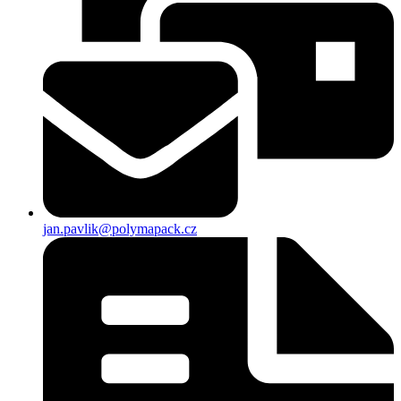
jan.pavlik@polymapack.cz