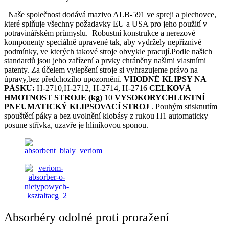
Naše společnost dodává mazivo ALB-591 ve spreji a plechovce,
které splňuje všechny požadavky EU a USA pro jeho použití v
potravinářském průmyslu. Robustní konstrukce a nerezové
komponenty speciálně upravené tak, aby vydržely nepříznivé
podmínky, ve kterých takové stroje obvykle pracují.Podle našich
standardů jsou jeho zařízení a prvky chráněny našimi vlastními
patenty. Za účelem vylepšení stroje si vyhrazujeme právo na
úpravy,bez předchozího upozornění.
VHODNÉ KLIPSY NA
PÁSKU:
H-2710,H-2712, H-2714, H-2716
CELKOVÁ
HMOTNOST STROJE (kg)
10
VYSOKORYCHLOSTNÍ
PNEUMATICKÝ KLIPSOVACÍ STROJ
. Pouhým stisknutím
spouštěcí páky a bez uvolnění klobásy z rukou H1 automaticky
posune střívka, uzavře je hliníkovou sponou.
Absorbéry odolné proti proražení