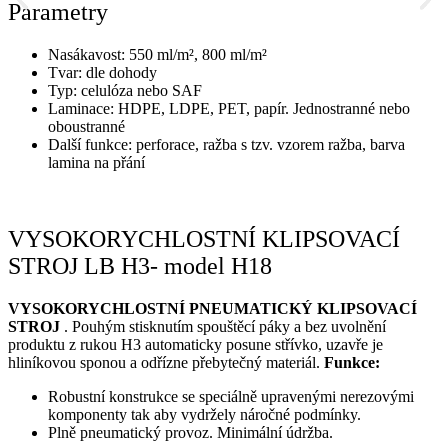
Parametry
Nasákavost: 550 ml/m², 800 ml/m²
Tvar: dle dohody
Typ: celulóza nebo SAF
Laminace: HDPE, LDPE, PET, papír. Jednostranné nebo
oboustranné
Další funkce: perforace, ražba s tzv. vzorem ražba, barva
lamina na přání
VYSOKORYCHLOSTNÍ KLIPSOVACÍ
STROJ LB H3- model H18
VYSOKORYCHLOSTNÍ PNEUMATICKÝ KLIPSOVACÍ
STROJ
. Pouhým stisknutím spouštěcí páky a bez uvolnění
produktu z rukou H3 automaticky posune střívko, uzavře je
hliníkovou sponou a odřízne přebytečný materiál.
Funkce:
Robustní konstrukce se speciálně upravenými nerezovými
komponenty tak aby vydržely náročné podmínky.
Plně pneumatický provoz. Minimální údržba.