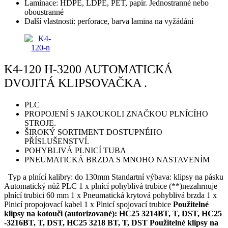
Laminace: HDPE, LDPE, PET, papír. Jednostranné nebo
oboustranné
Další vlastnosti: perforace, barva lamina na vyžádání
K4-120 H-3200 AUTOMATICKÁ
DVOJITÁ KLIPSOVAČKA .
PLC
PROPOJENÍ S JAKOUKOLI ZNAČKOU PLNÍCÍHO
STROJE.
ŠIROKÝ SORTIMENT DOSTUPNÉHO
PŘÍSLUŠENSTVÍ.
POHYBLIVÁ PLNICÍ TUBA
PNEUMATICKÁ BRZDA S MNOHO NASTAVENÍM
Typ a plnící kalibry: do 130mm Standartní výbava: klipsy na pásku
Automatický nůž PLC 1 x plnící pohyblivá trubice (**)nezahrnuje
plnící trubici 60 mm 1 x Pneumatická krytová pohyblivá brzda 1 x
Plnicí propojovací kabel 1 x Plnicí spojovací trubice
Použitelné
klipsy na kotouči (autorizované): HC25 3214BT, T, DST, HC25
-3216BT, T, DST, HC25 3218 BT, T, DST
Použitelné klipsy na