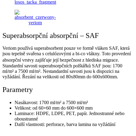
Superabsorpční absorpční – SAF
Veriom používá superabsorbent pouze ve formě vláken SAF, která
jsou tepelně svařena s celulózovými a bi-co vlákny. Toto provedení
absorpční vrstvy zajišťuje její bezpečnost z hlediska migrace.
Standardní savosti superabsorpčních polštářků SAF jsou: 1700
ml/m² a 7500 ml/m². Nestandardní savosti jsou k dispozici na
vyžádání. Řezání na velikosti od 80x80mm do 600x600mm.
Parametry
Nasákavost: 1700 ml/m² a 7500 ml/m²
Velikost: od 60×60 mm do 600×600 mm
Laminace: HDPE, LDPE, PET, papír. Jednostranné nebo
oboustranné
Další vlastnosti: perforace, barva lamina na vyžádání