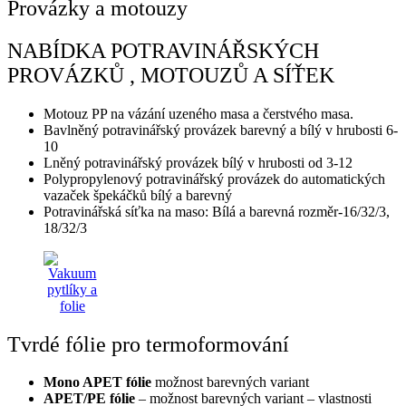
Provázky a motouzy
NABÍDKA POTRAVINÁŘSKÝCH
PROVÁZKŮ , MOTOUZŮ A SÍŤEK
Motouz PP na vázání uzeného masa a čerstvého masa.
Bavlněný potravinářský provázek barevný a bílý v hrubosti 6-
10
Lněný potravinářský provázek bílý v hrubosti od 3-12
Polypropylenový potravinářský provázek do automatických
vazaček špekáčků bílý a barevný
Potravinářská síťka na maso: Bílá a barevná rozměr-16/32/3,
18/32/3
Tvrdé fólie pro termoformování
Mono APET fólie
možnost barevných variant
APET/PE fólie
– možnost barevných variant – vlastnosti