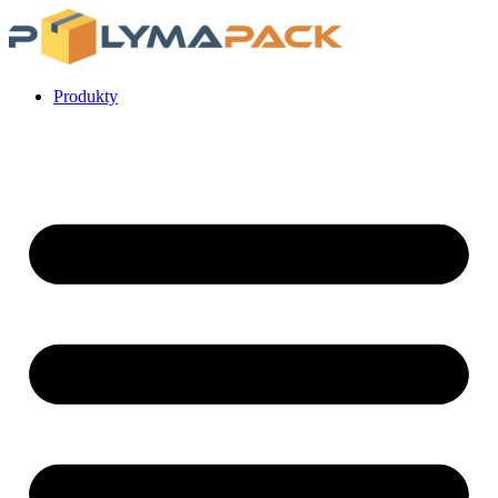
Preskočiť
na
obsah
Produkty