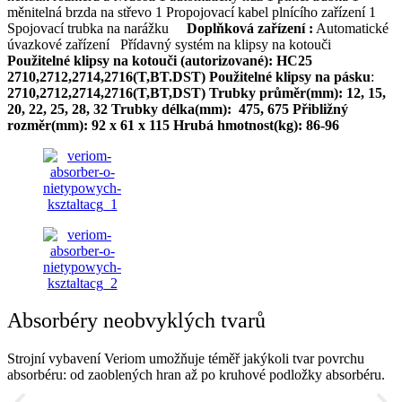
měnitelná brzda na střevo 1 Propojovací kabel plnícího zařízení 1
Spojovací trubka na narážku
Doplňková zařízení :
Automatické
úvazkové zařízení
Přídavný systém na klipsy na kotouči
Použitelné klipsy na kotouči (autorizované): HC25
2710,2712,2714,2716(T,BT.DST)
Použitelné klipsy na pásku
:
2710,2712,2714,2716(T,BT,DST)
Trubky průměr(mm):
12, 15,
20, 22, 25, 28, 32
Trubky délka(mm): 475, 675
Přibližný
rozměr(mm):
92 x 61 x 115
Hrubá hmotnost(kg): 86-96
Absorbéry neobvyklých tvarů
Strojní vybavení Veriom umožňuje téměř jakýkoli tvar povrchu
absorbéru: od zaoblených hran až po kruhové podložky absorbéru.