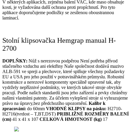
V některých aplikacích, zejména balení VAC, kde maso obsahuje
kosti, je vyžadována další ochrana proti propíchnutí. Pro tyto
aplikace doporučujeme podložky se zesílenou oboustrannou
laminací.
Stolní klipsovačka Hemgrap manual H-
2700
DOPLŇKY:
Nůž s nerezovou podpěrou Není potřeba přívod
stlačeného vzduchu ani elektřiny Naše společnost dodává mazivo
ALB-591 ve spreji a plechovce, které splňuje všechny požadavky
EU a USA pro jeho použití v potravinářském průmyslu. Robustní
konstrukce a nerezové komponenty speciálně upravené tak, aby
vydržely nepříznivé podmínky, ve kterých takové stroje obvykle
pracují. Podle našich standardů jsou jeho zařízení a prvky chráněny
našimi vlastními patenty. Za účelem vylepšení stroje si vyhrazujeme
právo na úpravy,bez předchozího upozornění.
Kalibr k
zpracování:
do 60mm
VHODNÉ KLIPSY na pásku:
H2710-
H2716(tvrdost – T,BT,DST)
PRIBLIŽNÉ ROZMĚRY BALENÍ
(cm)
41 x 41 x 107
CELKOVÁ HMOTNOST (kg)
17