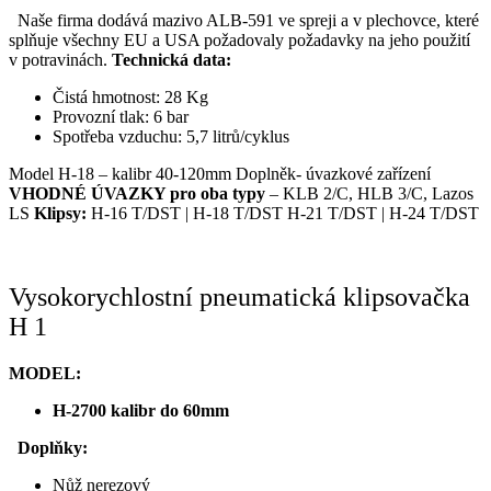
Naše firma dodává mazivo ALB-591 ve spreji a v plechovce, které
splňuje všechny EU a USA požadovaly požadavky na jeho použití
v potravinách.
Technická data:
Čistá hmotnost: 28 Kg
Provozní tlak: 6 bar
Spotřeba vzduchu: 5,7 litrů/cyklus
Model H-18 – kalibr 40-120mm Doplněk- úvazkové zařízení
VHODNÉ ÚVAZKY pro oba typy
– KLB 2/C, HLB 3/C, Lazos
LS
Klipsy:
H-16 T/DST | H-18 T/DST H-21 T/DST | H-24 T/DST
Vysokorychlostní pneumatická klipsovačka
H 1
MODEL:
H-2700 kalibr do 60mm
Doplňky:
Nůž nerezový