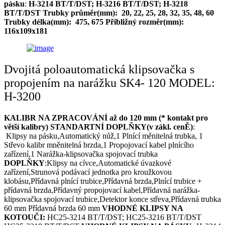
pásku
:
H-3214 BT/T/DST; H-3216 BT/T/DST; H-3218
BT/T/DST
Trubky průměr(mm): 20, 22, 25, 28, 32, 35, 48, 60
Trubky délka(mm): 475, 675
Přibližný rozměr(mm):
116x109x181
Dvojitá poloautomatická klipsovačka s
propojením na narážku SK4- 120 MODEL:
H-3200
KALIBR NA ZPRACOVÁNÍ až do 120 mm (* kontakt pro
větší kalibry)
STANDARTNÍ DOPLŇKY(v zákl. cenĚ)
:
Klipsy na pásku,Automatický nůž,1 Plnící měnitelná trubka, 1
Střevo kalibr mněnitelná brzda,1 Propojovací kabel plnícího
zařízení,1 Narážka-klipsovačka spojovací trubka
DOPLŇKY
:Klipsy na cívce,Automatické úvazkové
zařízení,Strunová podávací jednotka pro kroužkovou
klobásu,Přídavná plnící trubice,Přídavná brzda,Plnící trubice +
přídavná brzda,Přídavný propojovací kabel,Přídavná narážka-
klipsovačka spojovací trubice,Detektor konce střeva,Přídavná trubka
60 mm Přídavná brzda 60 mm
VHODNÉ KLIPSY NA
KOTOUČI:
HC25-3214 BT/T/DST; HC25-3216 BT/T/DST