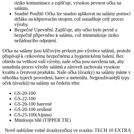
riziko kontaminace a zajišťuje, vysokou pevnost očka na
salámu.
Snadné Použití: Očka lze snadno aplikovat na salámy pomocí
držáku na klipsovacím strojem, což usnadňuje celý proces
výroby.
Bezpečné Upevnění: Zajišťuje, aby očko bylo pevně a
bezpečně připevněno k salámu, což minimalizuje riziko
nežádoucího odpojení.
Očka na salámy jsou klíčovým prvkem pro výrobce salámů, protože
přispívají k celkovému bezpečnému a hygienickému balení. Bez
ohledu na velikost vaší výroby, naše očka jsou navržena tak, aby
usnadnila proces výroby salámů a zároveň zachovala vysokou
kvalitu a čerstvost produktu. Naše očka (úvazky) na salámy máme v
několika typech provedení, barev a meteriálu. Nejpoužívanější typy
oček (úvazků) na salámy na českém trhu:
GS-20-100
GS-22-100
GS-20-100 barevné
GS-20-100 zesílené
GS-25-100(Alpina)
Miniloops bílé (TIPPER TIE)
Nově nabízíme volné úvazky(očka) ve svazku: TECH 10 EXTRA