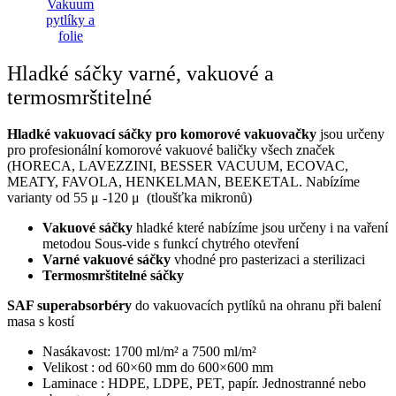
Hladké sáčky varné, vakuové a
termosmrštitelné
Hladké vakuovací sáčky pro komorové vakuovačky
jsou určeny
pro profesionální komorové vakuové baličky všech značek
(HORECA, LAVEZZINI, BESSER VACUUM, ECOVAC,
MEATY, FAVOLA, HENKELMAN, BEEKETAL. Nabízíme
varianty od 55 μ -120 μ (tloušťka mikronů)
Vakuové sáčky
hladké které nabízíme jsou určeny i na vaření
metodou Sous-vide s funkcí chytrého otevření
Varné vakuové sáčky
vhodné pro pasterizaci a sterilizaci
Termosmrštitelné sáčky
SAF superabsorbéry
do vakuovacích pytlíků na ohranu při balení
masa s kostí
Nasákavost: 1700 ml/m² a 7500 ml/m²
Velikost : od 60×60 mm do 600×600 mm
Laminace : HDPE, LDPE, PET, papír. Jednostranné nebo