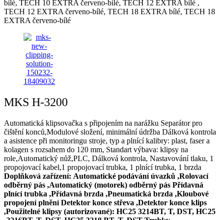
bílé, TECH 10 EXTRA červeno-bílé, TECH 12 EXTRA bílé ,
TECH 12 EXTRA červeno-bílé, TECH 18 EXTRA bílé, TECH 18
EXTRA červeno-bílé
MKS H-3200
Automatická klipsovačka s připojením na narážku Separátor pro
čištění konců,Modulové složení, minimální údržba Dálková kontrola
a asistence při monitoringu stroje, typ a plnící kalibry: plast, faser a
kolagen s rozsahem do 120 mm, Standart výbava: klipsy na
role,Automatický nůž,PLC, Dálková kontrola, Nastavování tlaku, 1
propojovací kabel,1 propojovací trubka, 1 plnící trubka, 1 brzda
Doplňková zařízení:
Automatické podávání úvazků ,Rolovací
odběrný pás ,Automatický (motorek) odběrný pás Přídavná
plnící trubka ,Přídavná brzda ,Pneumatická brzda ,Kloubové
propojení plnění Detektor konce střeva ,Detektor konce klips
,Použitelné klipsy (autorizované): HC25 3214BT, T, DST, HC25