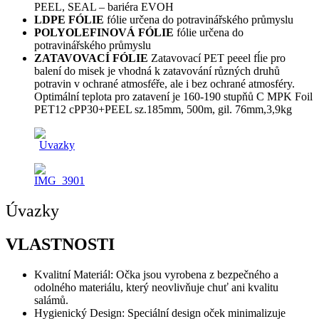
PEEL, SEAL – bariéra EVOH
LDPE FÓLIE
fólie určena do potravinářského průmyslu
POLYOLEFINOVÁ FÓLIE
fólie určena do
potravinářského průmyslu
ZATAVOVACÍ FÓLIE
Zatavovací PET peeel fĺie pro
balení do misek je vhodná k zatavování různých druhů
potravin v ochrané atmosféře, ale i bez ochrané atmosféry.
Optimální teplota pro zatavení je 160-190 stupňů C MPK Foil
PET12 cPP30+PEEL sz.185mm, 500m, gil. 76mm,3,9kg
Úvazky
VLASTNOSTI
Kvalitní Materiál: Očka jsou vyrobena z bezpečného a
odolného materiálu, který neovlivňuje chuť ani kvalitu
salámů.
Hygienický Design: Speciální design oček minimalizuje