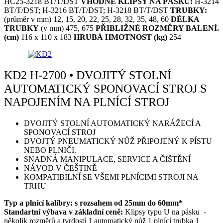
HC25-3218 BT/T/DST
VHODNÉ KLIPSY NA PÁSKU:
H-3214
BT/T/DST; H-3216 BT/T/DST; H-3218 BT/T/DST
TRUBKY:
(průměr v mm) 12, 15, 20, 22, 25, 28, 32, 35, 48, 60
DÉLKA
TRUBKY
(v mm) 475, 675
PŘIBLIŽNÉ ROZMĚRY BALENÍ.
(cm)
116 x 110 x 183
HRUBÁ HMOTNOST (kg)
254
KD2 H-2700 • DVOJITÝ STOLNÍ
AUTOMATICKÝ SPONOVACÍ STROJ S
NAPOJENÍM NA PLNÍCÍ STROJ
DVOJITÝ STOLNÍ AUTOMATICKÝ NARÁŽECÍ A
SPONOVACÍ STROJ
DVOJTÝ PNEUMATICKÝ NŮŽ PŘIPOJENÝ K PÍSTU
NEBO PLNIČI.
SNADNÁ MANIPULACE, SERVICE A ČIŠTĚNÍ
NÁVOD V ČEŠTINĚ
KOMPATIBILNÍ SE VŠEMI PLNÍCIMI STROJI NA
TRHU
Typ a plnící kalibry: s rozsahem od 25mm do 60mm*
Standartní výbava v základní ceně:
Klipsy typu U na pásku -
několik rozměrů a tvrdostí 1 automatický nůž 1 plnící trubka 1