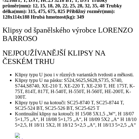
-3216BT, T, DST, HC25 3218 BT, T, DST
Trubky
průměr(mm): 12, 15, 18, 20, 22, 25, 28, 32, 35, 48
Trubky
délka(mm): 315, 475, 675, 825
Přibližný rozměr(mm):
128x114x188
Hrubá hmotnost(kg): 349
Klipsy od španělského výrobce LORENZO
BARROSO
NEJPOUŽÍVANĚJŠÍ KLIPSY NA
ČESKÉM TRHU
Klipsy typu U jsou i v různých variantách tvrdosti a měkosti.
Klipsy typu U na pásku: S524,S625,S628,S735, S740,
S744,S8740, XE-210 T, XE-220 T, XE-230 T, HE 175T, K-
75T, 814T, 817T, H-540T, H-550T, H-560T, HE-200T, K-
100T.
Klipsy typu U na kotouči: SC25-8740 T, SC25-8744 T,
SC25-524 BT, SC25-526 BT, SC25-625 T
Kontinuální klipsy na kotouči: H 15/08 5X1,5 „W“, H 18/07
5×1,75 „A“, H 18/08 5×1,75 „A“, H 18/09 5X2 „A“ H 18/10
5×2,5, H 18/11 5X2, H 18/12 5×2,5 „A“, H 18/13 5×2,5 „A“