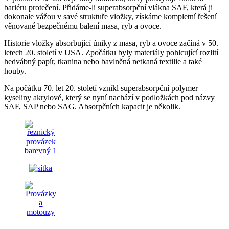
bariéru protečení. Přidáme-li superabsorpční vlákna SAF, která ji
dokonale vážou v savé struktuře vložky, získáme kompletní řešení
věnované bezpečnému balení masa, ryb a ovoce.
Historie vložky absorbující úniky z masa, ryb a ovoce začíná v 50.
letech 20. století v USA. Zpočátku byly materiály pohlcující rozlití
hedvábný papír, tkanina nebo bavlněná netkaná textilie a také
houby.
Na počátku 70. let 20. století vznikl superabsorpční polymer
kyseliny akrylové, který se nyní nachází v podložkách pod názvy
SAF, SAP nebo SAG. Absorpčních kapacit je několik.