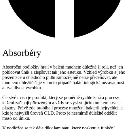
Absorbéry
Absorpční podložky hrají v balení mnohem důležitější roli, než jen
pohlcovat únik a zlepšovat tak jeho estetiku. Vzhled výrobku a jeho
prezentace u chladicího pultu samozřejmě nelze přeceňovat, ale
mnohem důležitější je v tomto případě bakteriologická nezávadnost
a trvanlivost výrobku.
Čerstvé maso je produkt, který se poměrně rychle kazí a procesy
kažení začínají přirozeným a vždy se vyskytujícím únikem krve a
plazmy. Právě zde probíhají procesy množení bakterií nejrychleji a
kde je nejvyšší úroveň OLD. Proto je nesmírně důležité oddělit
maso od úniku.
V podložce se tak děje díky laminátu, který poskytuje funkční